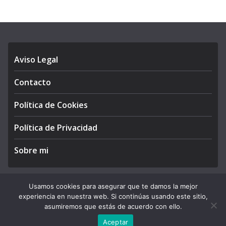
Aviso Legal
Contacto
Política de Cookies
Política de Privacidad
Sobre mi
Usamos cookies para asegurar que te damos la mejor
experiencia en nuestra web. Si continúas usando este sitio,
Copyright © 2026
APEGA Perú
. All rights reserved.
asumiremos que estás de acuerdo con ello.
Theme:
ColorMag Pro
by ThemeGrill. Powered by
WordPress
.
Aceptar