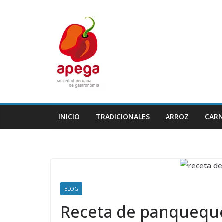
Skip
to
content
INICIO
TRADICIONALES
ARROZ
CAR
BLOG
Receta de panqueques