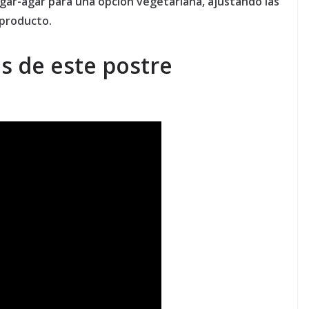
agar-agar para una opción vegetariana, ajustando las
 producto.
s de este postre