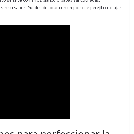
ato se sirve con arroz blanco o papas sancochadas,
lzan su sabor. Puedes decorar con un poco de perejil o rodajas
es para perfeccionar la