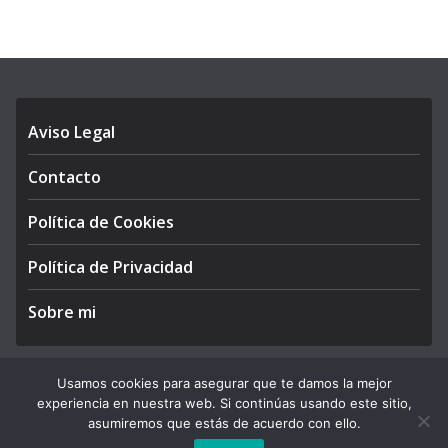
Aviso Legal
Contacto
Política de Cookies
Política de Privacidad
Sobre mi
Usamos cookies para asegurar que te damos la mejor
experiencia en nuestra web. Si continúas usando este sitio,
Copyright © 2026
APEGA Perú
. All rights reserved.
asumiremos que estás de acuerdo con ello.
Theme:
ColorMag Pro
by ThemeGrill. Powered by
WordPress
.