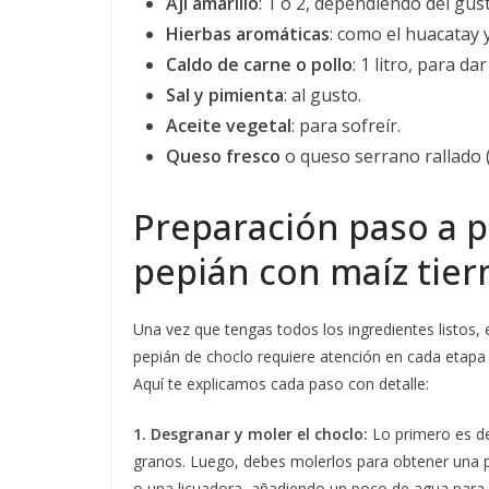
Ají amarillo
: 1 o 2, dependiendo del gust
Hierbas aromáticas
: como el huacatay y
Caldo de carne o pollo
: 1 litro, para da
Sal y pimienta
: al gusto.
Aceite vegetal
: para sofreír.
Queso fresco
o queso serrano rallado 
Preparación paso a 
pepián con maíz tier
Una vez que tengas todos los ingredientes listos
pepián de choclo requiere atención en cada etapa
Aquí te explicamos cada paso con detalle:
1. Desgranar y moler el choclo:
Lo primero es de
granos. Luego, debes molerlos para obtener una p
o una licuadora, añadiendo un poco de agua para fa