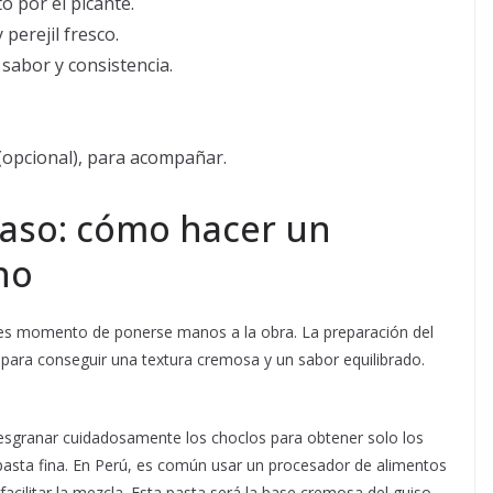
o por el picante.
 perejil fresco.
r sabor y consistencia.
(opcional), para acompañar.
paso: cómo hacer un
no
, es momento de ponerse manos a la obra. La preparación del
 para conseguir una textura cremosa y un sabor equilibrado.
sgranar cuidadosamente los choclos para obtener solo los
asta fina. En Perú, es común usar un procesador de alimentos
cilitar la mezcla. Esta pasta será la base cremosa del guiso.