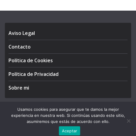
Aviso Legal
Contacto
Política de Cookies
Política de Privacidad
Sobre mi
Usamos cookies para asegurar que te damos la mejor
experiencia en nuestra web. Si continúas usando este sitio,
Copyright © 2026
APEGA Perú
. All rights reserved.
asumiremos que estás de acuerdo con ello.
Theme:
ColorMag Pro
by ThemeGrill. Powered by
WordPress
.
Aceptar