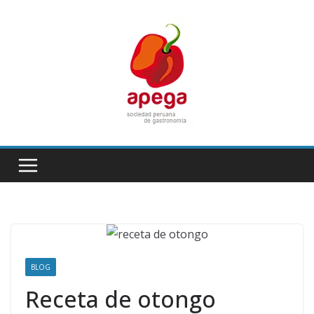
Skip
to
content
BLOG
Receta de otongo