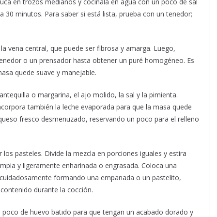
 yuca en trozos medianos y cocínala en agua con un poco de sal
30 minutos. Para saber si está lista, prueba con un tenedor;
a la vena central, que puede ser fibrosa y amarga. Luego,
un tenedor o un prensador hasta obtener un puré homogéneo. Es
masa quede suave y manejable.
tequilla o margarina, el ajo molido, la sal y la pimienta.
ncorpora también la leche evaporada para que la masa quede
 queso fresco desmenuzado, reservando un poco para el relleno
 los pasteles. Divide la mezcla en porciones iguales y estira
limpia y ligeramente enharinada o engrasada. Coloca una
rra cuidadosamente formando una empanada o un pastelito,
 contenido durante la cocción.
un poco de huevo batido para que tengan un acabado dorado y