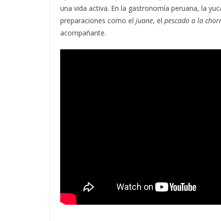
una vida activa. En la gastronomía peruana, la yu
preparaciones como el
juane
, el
pescado a la chorr
acompañante.