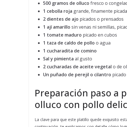
500 gramos de olluco
fresco o congelad
1 cebolla roja
grande, finamente picad
2 dientes de ajo
picados o prensados
1 ají amarillo
sin venas ni semillas, pica
1 tomate maduro
picado en cubos
1 taza de caldo de pollo
o agua
1 cucharadita de comino
Sal y pimienta
al gusto
2 cucharadas de aceite vegetal
o de ol
Un puñado de perejil o cilantro
picado
Preparación paso a p
olluco con pollo deli
La clave para que este platillo quede exquisito e
continuación, te explicamos con detalle cómo logr