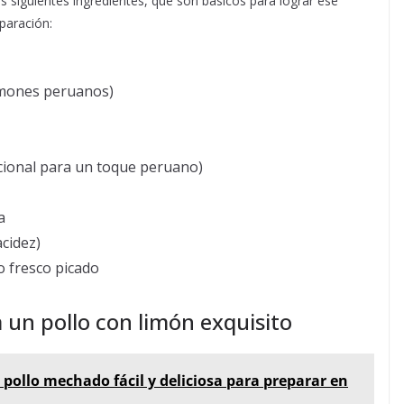
 siguientes ingredientes, que son básicos para lograr ese
paración:
imones peruanos)
pcional para un toque peruano)
a
acidez)
o fresco picado
 un pollo con limón exquisito
 pollo mechado fácil y deliciosa para preparar en