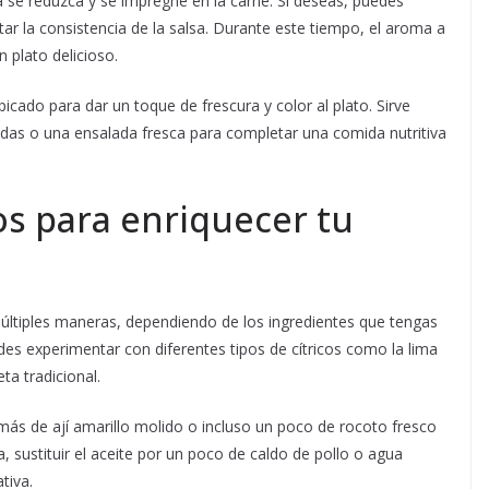
 se reduzca y se impregne en la carne. Si deseas, puedes
ar la consistencia de la salsa. Durante este tiempo, el aroma a
 plato delicioso.
picado para dar un toque de frescura y color al plato. Sirve
das o una ensalada fresca para completar una comida nutritiva
os para enriquecer tu
múltiples maneras, dependiendo de los ingredientes que tengas
edes experimentar con diferentes tipos de cítricos como la lima
ta tradicional.
más de ají amarillo molido o incluso un poco de rocoto fresco
 sustituir el aceite por un poco de caldo de pollo o agua
tiva.