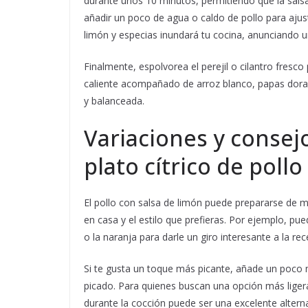
durante unos 10 minutos, permitiendo que la salsa
añadir un poco de agua o caldo de pollo para ajust
limón y especias inundará tu cocina, anunciando un
Finalmente, espolvorea el perejil o cilantro fresco 
caliente acompañado de arroz blanco, papas dora
y balanceada.
Variaciones y consej
plato cítrico de pollo
El pollo con salsa de limón puede prepararse de 
en casa y el estilo que prefieras. Por ejemplo, pu
o la naranja para darle un giro interesante a la rece
Si te gusta un toque más picante, añade un poco 
picado. Para quienes buscan una opción más ligera,
durante la cocción puede ser una excelente alterna