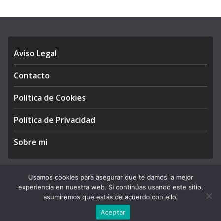
Aviso Legal
Contacto
Política de Cookies
Política de Privacidad
Sobre mi
Usamos cookies para asegurar que te damos la mejor
experiencia en nuestra web. Si continúas usando este sitio,
Copyright © 2026
APEGA Perú
. All rights reserved.
asumiremos que estás de acuerdo con ello.
Theme:
ColorMag Pro
by ThemeGrill. Powered by
WordPress
.
Aceptar