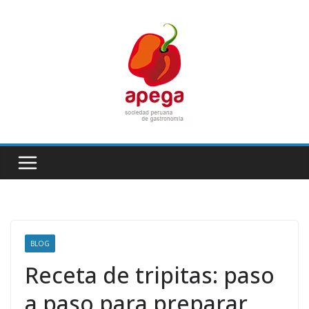
Skip
to
content
BLOG
Receta de tripitas: paso
a paso para preparar