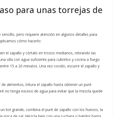
aso para unas torrejas de
e sencillo, pero requiere atención en algunos detalles para
 explicamos cómo hacerlo:
ien el zapallo y córtalo en trozos medianos, retirando las
una olla con agua suficiente para cubrirlos y cocina a fuego
ntre 15 a 20 minutos. Una vez cocido, escurre el zapallo y
e alimentos, tritura el zapallo hasta obtener un puré
ré no tenga exceso de agua para evitar que la mezcla quede
un bol grande, combina el puré de zapallo con los huevos, la
 y la pizca de sal. Mezcla bien con una cuchara o batidor hasta