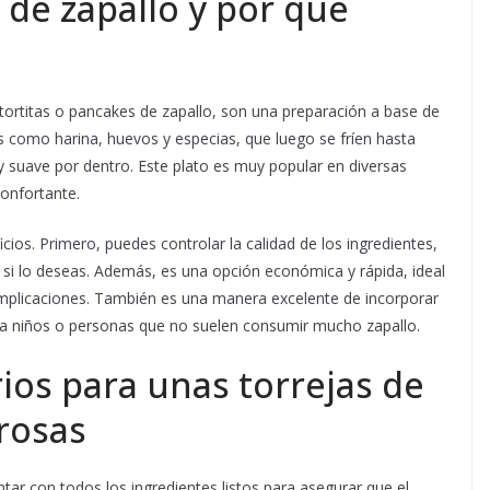
 de zapallo y por qué
tortitas o pancakes de zapallo, son una preparación a base de
s como harina, huevos y especias, que luego se fríen hasta
y suave por dentro. Este plato es muy popular en diversas
confortante.
cios. Primero, puedes controlar la calidad de los ingredientes,
 si lo deseas. Además, es una opción económica y rápida, ideal
omplicaciones. También es una manera excelente de incorporar
ara niños o personas que no suelen consumir mucho zapallo.
ios para unas torrejas de
brosas
ntar con todos los ingredientes listos para asegurar que el