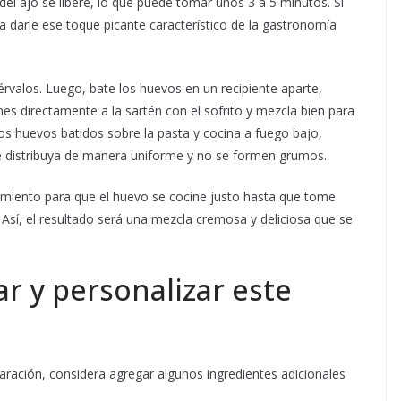
del ajo se libere, lo que puede tomar unos 3 a 5 minutos. Si
a darle ese toque picante característico de la gastronomía
sérvalos. Luego, bate los huevos en un recipiente aparte,
nes directamente a la sartén con el sofrito y mezcla bien para
los huevos batidos sobre la pasta y cocina a fuego bajo,
 distribuya de manera uniforme y no se formen grumos.
imiento para que el huevo se cocine justo hasta que tome
 Así, el resultado será una mezcla cremosa y deliciosa que se
r y personalizar este
paración, considera agregar algunos ingredientes adicionales