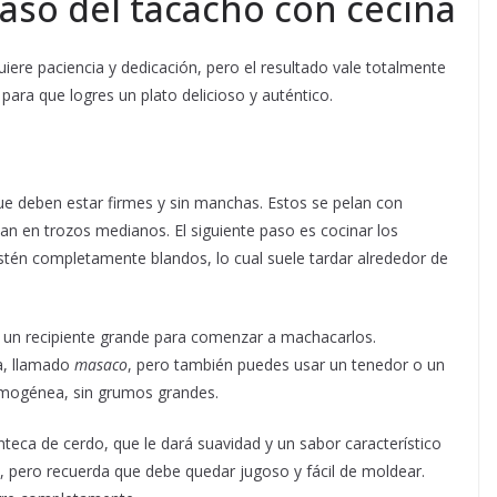
aso del tacacho con cecina
uiere paciencia y dedicación, pero el resultado vale totalmente
para que logres un plato delicioso y auténtico.
ue deben estar firmes y sin manchas. Estos se pelan con
an en trozos medianos. El siguiente paso es cocinar los
stén completamente blandos, lo cual suele tardar alrededor de
n un recipiente grande para comenzar a machacarlos.
a, llamado
masaco
, pero también puedes usar un tenedor o un
omogénea, sin grumos grandes.
eca de cerdo, que le dará suavidad y un sabor característico
a, pero recuerda que debe quedar jugoso y fácil de moldear.