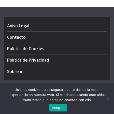
Aviso Legal
Contacto
Política de Cookies
Política de Privacidad
Sobre mi
Usamos cookies para asegurar que te damos la mejor
experiencia en nuestra web. Si continúas usando este sitio,
Copyright © 2026
APEGA Perú
. All rights reserved.
asumiremos que estás de acuerdo con ello.
Theme:
ColorMag Pro
by ThemeGrill. Powered by
WordPress
.
Aceptar