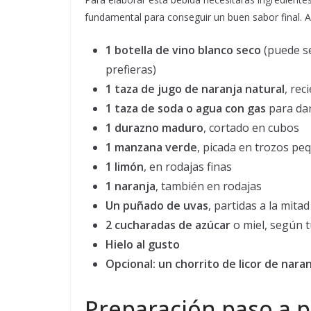
fundamental para conseguir un buen sabor final. A
1 botella de vino blanco seco
(puede se
prefieras)
1 taza de jugo de naranja natural
, rec
1 taza de soda o agua con gas
para dar
1 durazno maduro
, cortado en cubos
1 manzana verde
, picada en trozos p
1 limón
, en rodajas finas
1 naranja
, también en rodajas
Un puñado de uvas
, partidas a la mitad
2 cucharadas de azúcar
o miel, según t
Hielo al gusto
Opcional: un chorrito de licor de nara
Preparación paso a p