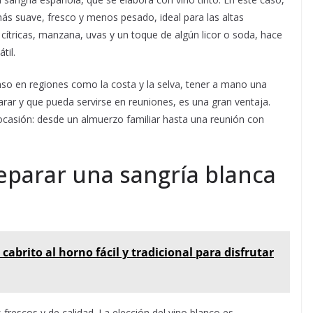
más suave, fresco y menos pesado, ideal para las altas
ítricas, manzana, uvas y un toque de algún licor o soda, hace
til.
nso en regiones como la costa y la selva, tener a mano una
arar y que pueda servirse en reuniones, es una gran ventaja.
ocasión: desde un almuerzo familiar hasta una reunión con
eparar una sangría blanca
cabrito al horno fácil y tradicional para disfrutar
 frescos y de calidad. La elección del vino blanco es