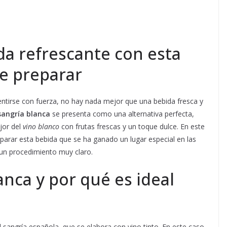
da refrescante con esta
de preparar
ntirse con fuerza, no hay nada mejor que una bebida fresca y
sangría blanca
se presenta como una alternativa perfecta,
jor del
vino blanco
con frutas frescas y un toque dulce. En este
parar esta bebida que se ha ganado un lugar especial en las
y un procedimiento muy claro.
anca y por qué es ideal
l sangría española, que se elabora con vino tinto. En este caso,