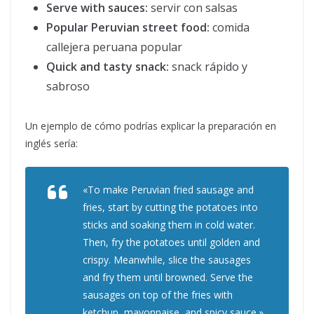
Serve with sauces:
servir con salsas
Popular Peruvian street food:
comida
callejera peruana popular
Quick and tasty snack:
snack rápido y
sabroso
Un ejemplo de cómo podrías explicar la preparación en
inglés sería:
«To make Peruvian fried sausage and
fries, start by cutting the potatoes into
sticks and soaking them in cold water.
Then, fry the potatoes until golden and
crispy. Meanwhile, slice the sausages
and fry them until browned. Serve the
sausages on top of the fries with
ketchup, mayonnaise, and spicy sauce.»