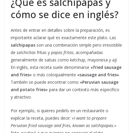
¿Qué es salchipapas y
cómo se dice en inglés?
Antes de entrar en detalles sobre la preparación, es
importante aclarar qué es exactamente este plato. Las
salchipapas
son una combinación simple pero irresistible
de
salchichas
fritas y
papas fritas
, acompañadas
generalmente de salsas como ketchup, mayonesa y ají.
En inglés, esta receta suele denominarse
«fried sausage
and fries»
o más coloquialmente
«sausage and fries»
.
También se puede encontrar como
«Peruvian sausage
and potato fries»
para dar un contexto más específico
y atractivo.
Por ejemplo, si quieres pedirlo en un restaurante o
explicar la receta, puedes decir:
«I want to prepare
Peruvian fried sausage and fries, known as salchipapas.»
Esto ayudará a que quienes no conocen el plato