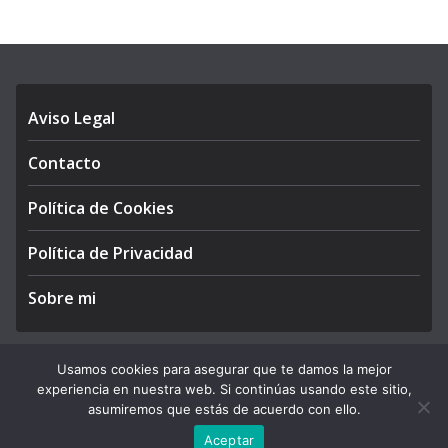
Aviso Legal
Contacto
Política de Cookies
Política de Privacidad
Sobre mi
Usamos cookies para asegurar que te damos la mejor
experiencia en nuestra web. Si continúas usando este sitio,
Copyright © 2026
APEGA Perú
. All rights reserved.
asumiremos que estás de acuerdo con ello.
Theme:
ColorMag Pro
by ThemeGrill. Powered by
WordPress
.
Aceptar