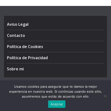
Aviso Legal
Contacto
Política de Cookies
Política de Privacidad
Sobre mi
Usamos cookies para asegurar que te damos la mejor
experiencia en nuestra web. Si continúas usando este sitio,
Copyright © 2026
APEGA Perú
. All rights reserved.
asumiremos que estás de acuerdo con ello.
Theme:
ColorMag Pro
by ThemeGrill. Powered by
WordPress
.
Aceptar