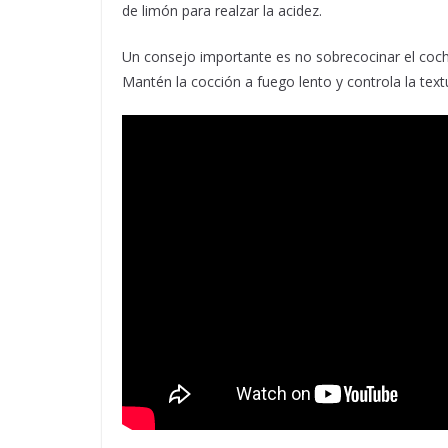
de limón para realzar la acidez.
Un consejo importante es no sobrecocinar el coc
Mantén la cocción a fuego lento y controla la text