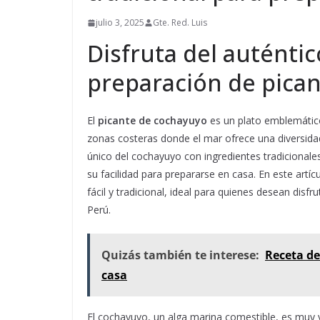
julio 3, 2025
Gte. Red. Luis
Disfruta del auténti
preparación de pica
El
picante de cochayuyo
es un plato emblemático
zonas costeras donde el mar ofrece una diversidad
único del cochayuyo con ingredientes tradicionale
su facilidad para prepararse en casa. En este ar
fácil y tradicional, ideal para quienes desean disfru
Perú.
Quizás también te interese:
Receta de
casa
El cochayuyo, un alga marina comestible, es muy v