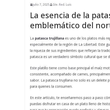
julio 7, 2025
Gte. Red. Luis
La esencia de la patas
emblemático del nor
La
patasca trujillana
es uno de los platos más rep
especialmente de la región de La Libertad. Este gu
la riqueza de sus ingredientes que reflejan la tradi
patasca es un verdadero símbolo cultural que se di
Este platillo tiene como base principal el maíz m
consistente, acompañado de carnes, principalment
sabor. La patasca trujillana no solo es un deleite 
para quienes la consumen.
En este artículo, te enseñaremos paso a paso cóm
puedas disfrutar en casa de un plato lleno de his
para que tu preparación quede perfecta y algunas