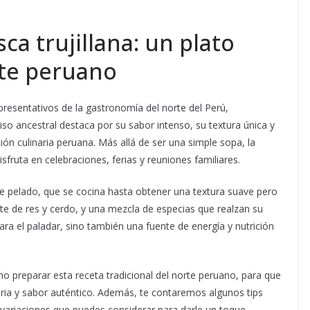
ca trujillana: un plato
te peruano
resentativos de la gastronomía del norte del Perú,
iso ancestral destaca por su sabor intenso, su textura única y
ción culinaria peruana. Más allá de ser una simple sopa, la
sfruta en celebraciones, ferias y reuniones familiares.
ote pelado, que se cocina hasta obtener una textura suave pero
e de res y cerdo, y una mezcla de especias que realzan su
para el paladar, sino también una fuente de energía y nutrición
o preparar esta receta tradicional del norte peruano, para que
toria y sabor auténtico. Además, te contaremos algunos tips
 variaciones que puedes considerar para darle un toque