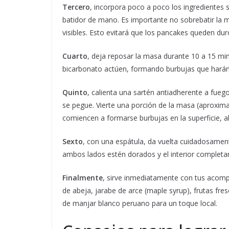
Tercero
, incorpora poco a poco los ingredientes
batidor de mano. Es importante no sobrebatir la 
visibles. Esto evitará que los pancakes queden d
Cuarto
, deja reposar la masa durante 10 a 15 min
bicarbonato actúen, formando burbujas que harán 
Quinto
, calienta una sartén antiadherente a fueg
se pegue. Vierte una porción de la masa (aproxim
comiencen a formarse burbujas en la superficie, a
Sexto
, con una espátula, da vuelta cuidadosamen
ambos lados estén dorados y el interior complet
Finalmente
, sirve inmediatamente con tus acomp
de abeja, jarabe de arce (maple syrup), frutas fre
de manjar blanco peruano para un toque local.