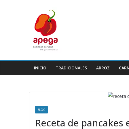
Skip
to
content
INICIO
TRADICIONALES
ARROZ
CAR
BLOG
Receta de pancakes 