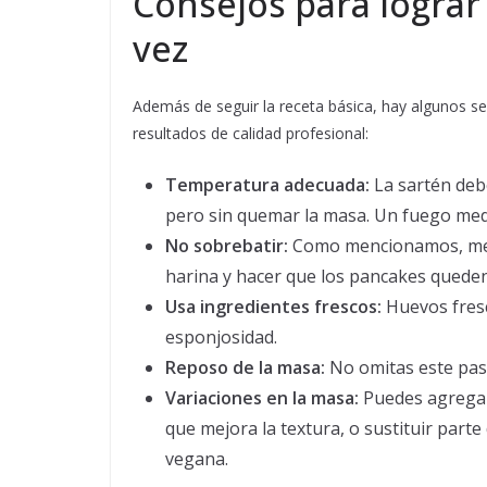
Consejos para lograr
vez
Además de seguir la receta básica, hay algunos se
resultados de calidad profesional:
Temperatura adecuada:
La sartén debe
pero sin quemar la masa. Un fuego medi
No sobrebatir:
Como mencionamos, mezc
harina y hacer que los pancakes quede
Usa ingredientes frescos:
Huevos fresc
esponjosidad.
Reposo de la masa:
No omitas este paso
Variaciones en la masa:
Puedes agregar
que mejora la textura, o sustituir part
vegana.