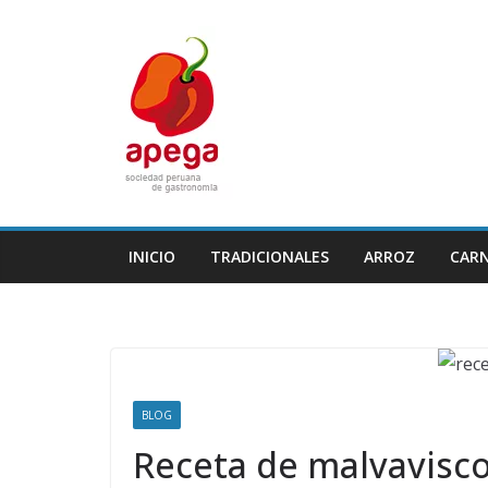
Skip
to
content
INICIO
TRADICIONALES
ARROZ
CAR
BLOG
Receta de malvaviscos