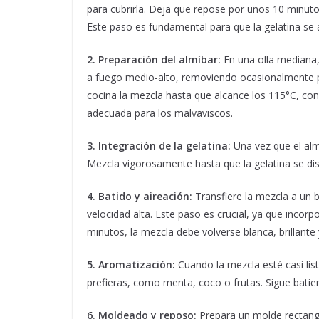
para cubrirla. Deja que repose por unos 10 minuto
Este paso es fundamental para que la gelatina se 
2. Preparación del almíbar:
En una olla mediana, 
a fuego medio-alto, removiendo ocasionalmente pa
cocina la mezcla hasta que alcance los 115°C, con
adecuada para los malvaviscos.
3. Integración de la gelatina:
Una vez que el almí
Mezcla vigorosamente hasta que la gelatina se d
4. Batido y aireación:
Transfiere la mezcla a un b
velocidad alta. Este paso es crucial, ya que incor
minutos, la mezcla debe volverse blanca, brillan
5. Aromatización:
Cuando la mezcla esté casi list
prefieras, como menta, coco o frutas. Sigue batie
6. Moldeado y reposo:
Prepara un molde rectang