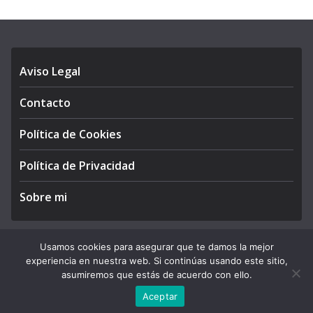
Aviso Legal
Contacto
Política de Cookies
Política de Privacidad
Sobre mi
Usamos cookies para asegurar que te damos la mejor
experiencia en nuestra web. Si continúas usando este sitio,
Copyright © 2026
APEGA Perú
. All rights reserved.
asumiremos que estás de acuerdo con ello.
Theme:
ColorMag Pro
by ThemeGrill. Powered by
WordPress
.
Aceptar