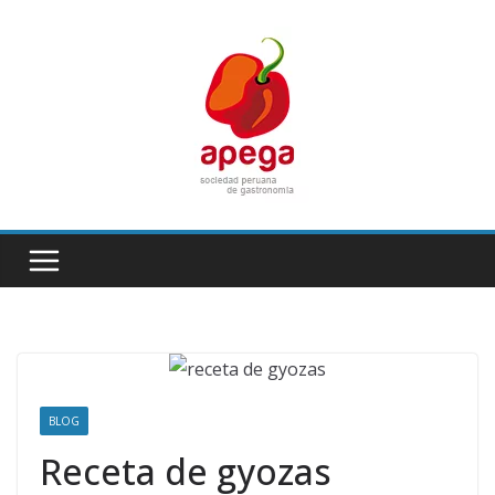
Skip
to
content
BLOG
Receta de gyozas