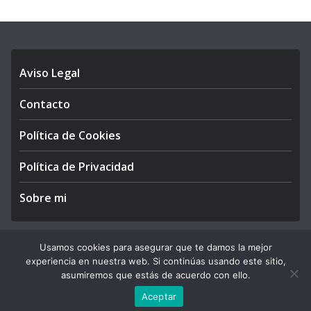
Aviso Legal
Contacto
Política de Cookies
Política de Privacidad
Sobre mi
Usamos cookies para asegurar que te damos la mejor
experiencia en nuestra web. Si continúas usando este sitio,
Copyright © 2026
APEGA Perú
. All rights reserved.
asumiremos que estás de acuerdo con ello.
Theme:
ColorMag Pro
by ThemeGrill. Powered by
WordPress
.
Aceptar