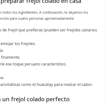
preparar frejol colado en casa
 todos los ingredientes. A continuación, te dejamos los
orción para cuatro personas aproximadamente:
o de frejol que prefieras (pueden ser frejoles canarios
remojar los frejoles.
a.
 finamente.
rle ese toque peruano característico.
va.
aromáticas como el huacatay para realzar el sabor.
 un frejol colado perfecto