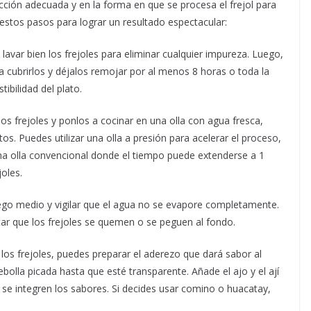
occión adecuada y en la forma en que se procesa el frejol para
 estos pasos para lograr un resultado espectacular:
avar bien los frejoles para eliminar cualquier impureza. Luego,
a cubrirlos y déjalos remojar por al menos 8 horas o toda la
tibilidad del plato.
s frejoles y ponlos a cocinar en una olla con agua fresca,
s. Puedes utilizar una olla a presión para acelerar el proceso,
 olla convencional donde el tiempo puede extenderse a 1
oles.
ego medio y vigilar que el agua no se evapore completamente.
tar que los frejoles se quemen o se peguen al fondo.
los frejoles, puedes preparar el aderezo que dará sabor al
 cebolla picada hasta que esté transparente. Añade el ajo y el ají
se integren los sabores. Si decides usar comino o huacatay,