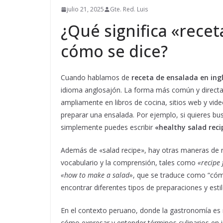
julio 21, 2025
Gte. Red. Luis
¿Qué significa «recet
cómo se dice?
Cuando hablamos de
receta de ensalada en ing
idioma anglosajón. La forma más común y directa
ampliamente en libros de cocina, sitios web y vide
preparar una ensalada. Por ejemplo, si quieres bu
simplemente puedes escribir
«healthy salad reci
Además de «salad recipe», hay otras maneras de re
vocabulario y la comprensión, tales como
«recipe 
«how to make a salad»
, que se traduce como “cómo
encontrar diferentes tipos de preparaciones y est
En el contexto peruano, donde la gastronomía es 
cómo expresar y entender términos culinarios en 