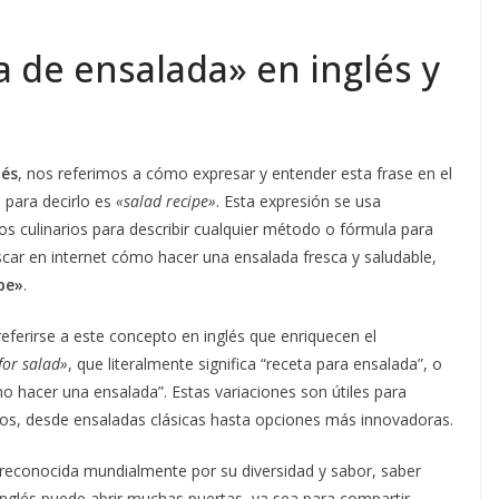
a de ensalada» en inglés y
lés
, nos referimos a cómo expresar y entender esta frase en el
 para decirlo es
«salad recipe»
. Esta expresión se usa
os culinarios para describir cualquier método o fórmula para
scar en internet cómo hacer una ensalada fresca y saludable,
pe»
.
ferirse a este concepto en inglés que enriquecen el
for salad»
, que literalmente significa “receta para ensalada”, o
 hacer una ensalada”. Estas variaciones son útiles para
ilos, desde ensaladas clásicas hasta opciones más innovadoras.
reconocida mundialmente por su diversidad y sabor, saber
inglés puede abrir muchas puertas, ya sea para compartir