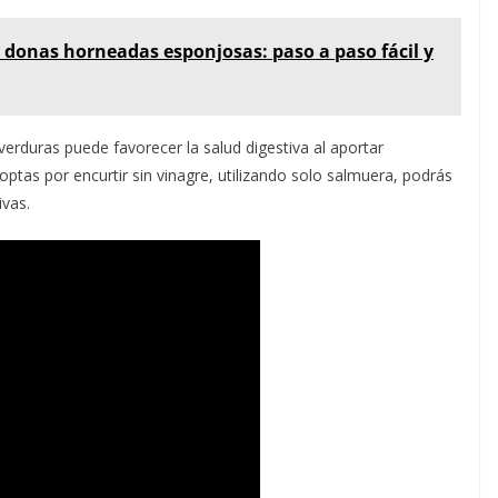
 donas horneadas esponjosas: paso a paso fácil y
verduras puede favorecer la salud digestiva al aportar
i optas por encurtir sin vinagre, utilizando solo salmuera, podrás
vas.