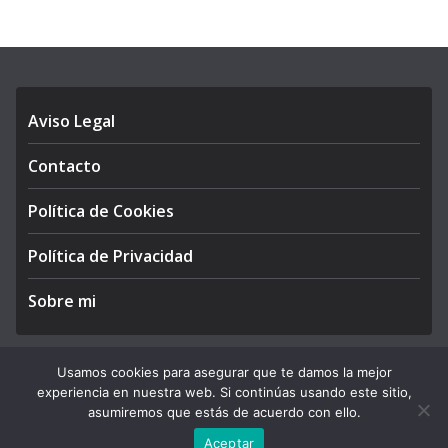
Aviso Legal
Contacto
Política de Cookies
Política de Privacidad
Sobre mi
Usamos cookies para asegurar que te damos la mejor
experiencia en nuestra web. Si continúas usando este sitio,
Copyright © 2026
APEGA Perú
. All rights reserved.
asumiremos que estás de acuerdo con ello.
Theme:
ColorMag Pro
by ThemeGrill. Powered by
WordPress
.
Aceptar