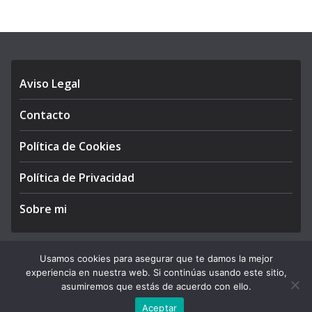
Aviso Legal
Contacto
Política de Cookies
Política de Privacidad
Sobre mi
Usamos cookies para asegurar que te damos la mejor
experiencia en nuestra web. Si continúas usando este sitio,
Copyright © 2026
APEGA Perú
. All rights reserved.
asumiremos que estás de acuerdo con ello.
Theme:
ColorMag Pro
by ThemeGrill. Powered by
WordPress
.
Aceptar