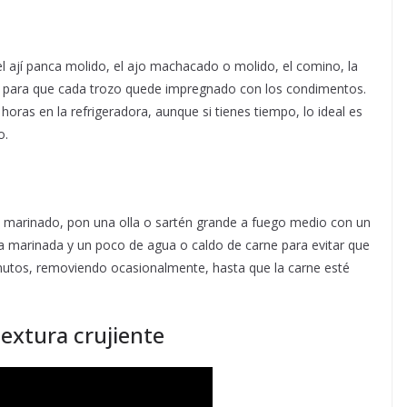
el ají panca molido, el ajo machacado o molido, el comino, la
ien para que cada trozo quede impregnado con los condimentos.
oras en la refrigeradora, aunque si tienes tiempo, lo ideal es
o.
l marinado, pon una olla o sartén grande a fuego medio con un
la marinada y un poco de agua o caldo de carne para evitar que
nutos, removiendo ocasionalmente, hasta que la carne esté
textura crujiente