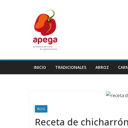
Skip
to
content
INICIO
TRADICIONALES
ARROZ
CAR
BLOG
Receta de chicharrón 