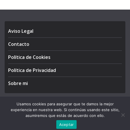
Aviso Legal
Contacto
Política de Cookies
Política de Privacidad
Sobre mi
Usamos cookies para asegurar que te damos la mejor
experiencia en nuestra web. Si continúas usando este sitio,
Copyright © 2026
APEGA Perú
. All rights reserved.
asumiremos que estás de acuerdo con ello.
Theme:
ColorMag Pro
by ThemeGrill. Powered by
WordPress
.
Aceptar