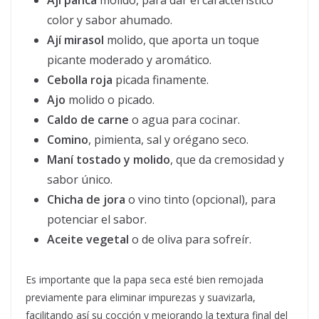
Ají panca
molido, para dar el característico
color y sabor ahumado.
Ají mirasol
molido, que aporta un toque
picante moderado y aromático.
Cebolla roja
picada finamente.
Ajo
molido o picado.
Caldo de carne
o agua para cocinar.
Comino
, pimienta, sal y orégano seco.
Maní tostado y molido
, que da cremosidad y
sabor único.
Chicha de jora
o vino tinto (opcional), para
potenciar el sabor.
Aceite vegetal
o de oliva para sofreír.
Es importante que la papa seca esté bien remojada
previamente para eliminar impurezas y suavizarla,
facilitando así su cocción y mejorando la textura final del