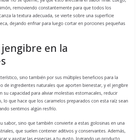
de limón, removiendo constantemente para que todos los
canza la textura adecuada, se vierte sobre una superficie
eca, dejando enfriar para luego cortar en porciones pequeñas
 jengibre en la
es
terístico, sino también por sus múltiples beneficios para la
so de ingredientes naturales que aporten bienestar, y el jengibre
n su capacidad para aliviar molestias estomacales, reducir
o, lo que hace que los caramelos preparados con esta raíz sean
ando sentimos algún resfrío.
su sabor, sino que también convierte a estas golosinas en una
triales, que suelen contener aditivos y conservantes. Además,
úcar y ajustar las especias a tu gusto, logrando un producto