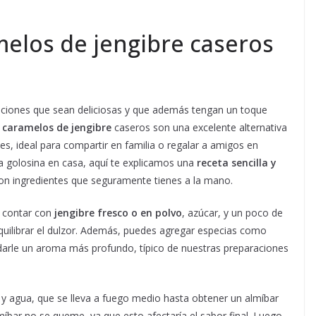
elos de jengibre caseros
ciones que sean deliciosas y que además tengan un toque
s
caramelos de jengibre
caseros son una excelente alternativa
es, ideal para compartir en familia o regalar a amigos en
a golosina en casa, aquí te explicamos una
receta sencilla y
on ingredientes que seguramente tienes a la mano.
s contar con
jengibre fresco o en polvo
, azúcar, y un poco de
quilibrar el dulzor. Además, puedes agregar especias como
y darle un aroma más profundo, típico de nuestras preparaciones
y agua, que se lleva a fuego medio hasta obtener un almíbar
íbar no se queme, ya que esto afectaría el sabor final. Luego,