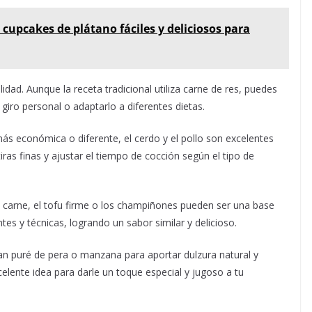
 cupcakes de plátano fáciles y deliciosos para
lidad. Aunque la receta tradicional utiliza carne de res, puedes
giro personal o adaptarlo a diferentes dietas.
ás económica o diferente, el cerdo y el pollo son excelentes
tiras finas y ajustar el tiempo de cocción según el tipo de
arne, el tofu firme o los champiñones pueden ser una base
es y técnicas, logrando un sabor similar y delicioso.
n puré de pera o manzana para aportar dulzura natural y
elente idea para darle un toque especial y jugoso a tu