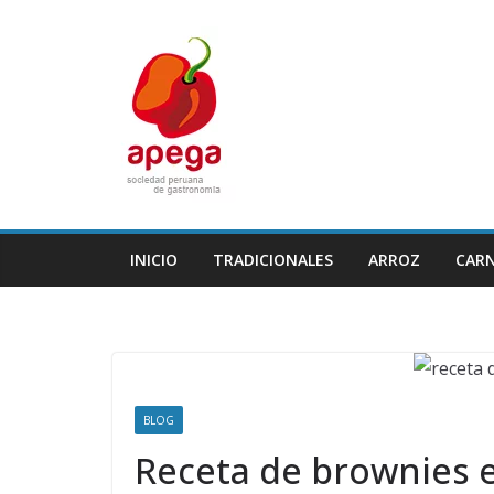
Skip
to
content
INICIO
TRADICIONALES
ARROZ
CAR
BLOG
Receta de brownies e