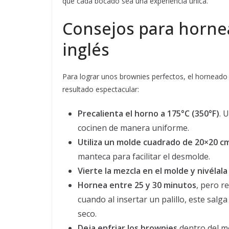
que cada bocado sea una experiencia única.
Consejos para horne
inglés
Para lograr unos brownies perfectos, el horneado 
resultado espectacular:
Precalienta el horno a 175°C (350°F)
. 
cocinen de manera uniforme.
Utiliza un molde cuadrado de 20×20 c
manteca para facilitar el desmolde.
Vierte la mezcla en el molde y nivélala
Hornea entre 25 y 30 minutos
, pero r
cuando al insertar un palillo, este sa
seco.
Deja enfriar los brownies
dentro del mo