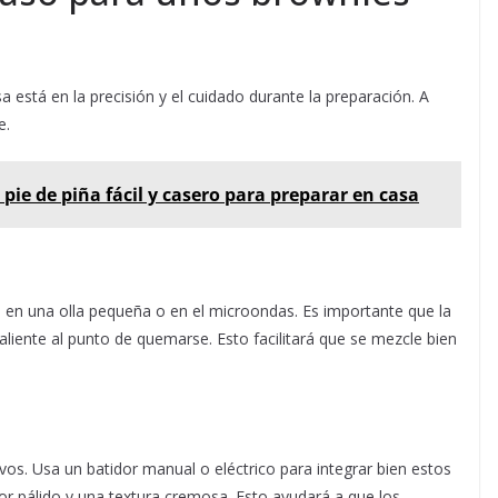
a está en la precisión y el cuidado durante la preparación. A
e.
 pie de piña fácil y casero para preparar en casa
o en una olla pequeña o en el microondas. Es importante que la
liente al punto de quemarse. Esto facilitará que se mezcle bien
os. Usa un batidor manual o eléctrico para integrar bien estos
or pálido y una textura cremosa. Esto ayudará a que los