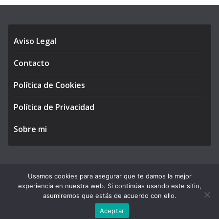
Aviso Legal
Contacto
Política de Cookies
Política de Privacidad
Sobre mi
Usamos cookies para asegurar que te damos la mejor
Copyright © 2026
APEGA Perú
. All rights reserved.
experiencia en nuestra web. Si continúas usando este sitio,
Theme:
ColorMag Pro
by ThemeGrill. Powered by
asumiremos que estás de acuerdo con ello.
WordPress
.
Aceptar