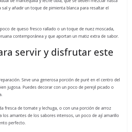
dual de mantequilla y leche tibia, que se deben mezclar hasta
a sal y añadir un toque de pimienta blanca para resaltar el
un poco de queso fresco rallado o un toque de nuez moscada,
 peruana contemporánea y que aportan un matiz extra de sabor.
ra servir y disfrutar este
eparación. Sirve una generosa porción de puré en el centro del
bien jugosa. Puedes decorar con un poco de perejil picado o
a.
a fresca de tomate y lechuga, o con una porción de arroz
 los amantes de los sabores intensos, un poco de ají amarillo
ento perfecto.