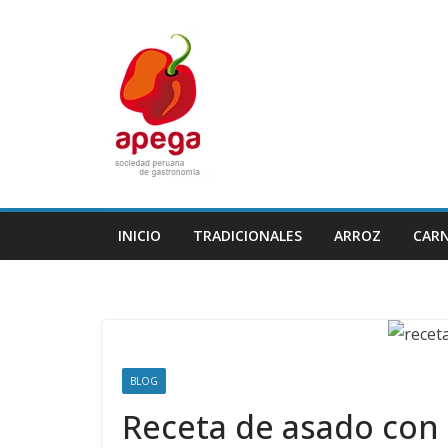
Skip
to
content
INICIO
TRADICIONALES
ARROZ
CAR
BLOG
Receta de asado con p