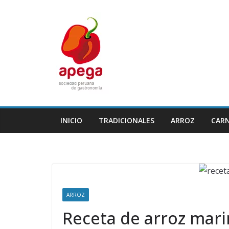
Skip
to
content
INICIO
TRADICIONALES
ARROZ
CAR
ARROZ
Receta de arroz marin