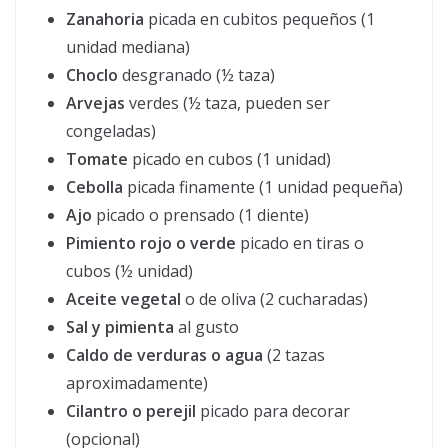
Zanahoria
picada en cubitos pequeños (1
unidad mediana)
Choclo
desgranado (½ taza)
Arvejas
verdes (½ taza, pueden ser
congeladas)
Tomate
picado en cubos (1 unidad)
Cebolla
picada finamente (1 unidad pequeña)
Ajo
picado o prensado (1 diente)
Pimiento rojo o verde
picado en tiras o
cubos (½ unidad)
Aceite vegetal
o de oliva (2 cucharadas)
Sal y pimienta
al gusto
Caldo de verduras o agua
(2 tazas
aproximadamente)
Cilantro o perejil
picado para decorar
(opcional)