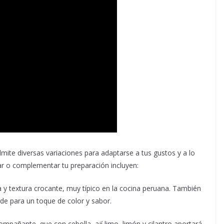
mite diversas variaciones para adaptarse a tus gustos y a lo
ar o complementar tu preparación incluyen:
 y textura crocante, muy típico en la cocina peruana. También
de para un toque de color y sabor.
mpañante, que con cebolla, ají limo, limón y cilantro aportará