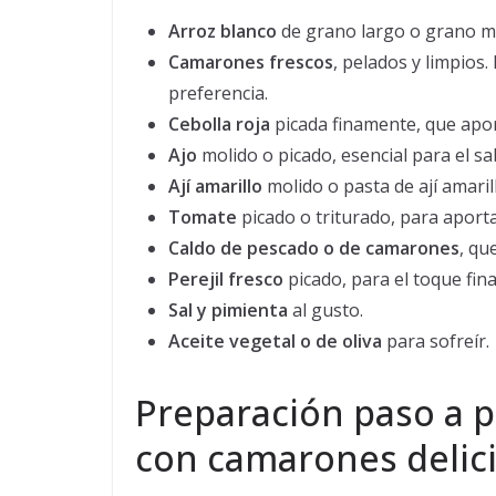
Arroz blanco
de grano largo o grano me
Camarones frescos
, pelados y limpio
preferencia.
Cebolla roja
picada finamente, que apor
Ajo
molido o picado, esencial para el sa
Ají amarillo
molido o pasta de ají amaril
Tomate
picado o triturado, para aporta
Caldo de pescado o de camarones
, qu
Perejil fresco
picado, para el toque fina
Sal y pimienta
al gusto.
Aceite vegetal o de oliva
para sofreír.
Preparación paso a p
con camarones delic