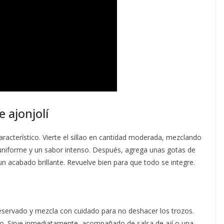
e ajonjolí
racterístico. Vierte el sillao en cantidad moderada, mezclando
uniforme y un sabor intenso. Después, agrega unas gotas de
 un acabado brillante. Revuelve bien para que todo se integre.
reservado y mezcla con cuidado para no deshacer los trozos.
ario. Sirve inmediatamente, acompañado de salsa de ají o una