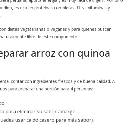
dieta peruana, aporta energía y es muy fácil de digerir. Por otro
ndino, es rica en proteínas completas, fibra, vitaminas y
.
con dietas vegetarianas o veganas y para quienes buscan
 naturalmente libre de este componente.
eparar arroz con quinoa
ntal contar con ingredientes frescos y de buena calidad. A
rios para preparar una porción para 4 personas:
do.
a para eliminar su sabor amargo.
uedes usar caldo casero para más sabor).