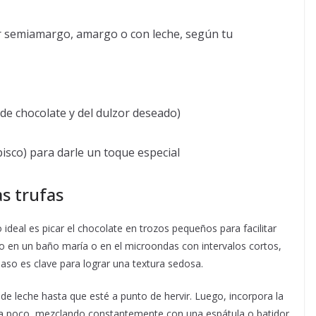
 semiamargo, amargo o con leche, según tu
de chocolate y del dulzor deseado)
 pisco) para darle un toque especial
as trufas
ideal es picar el chocolate en trozos pequeños para facilitar
o en un baño maría o en el microondas con intervalos cortos,
aso es clave para lograr una textura sedosa.
 de leche hasta que esté a punto de hervir. Luego, incorpora la
o a poco, mezclando constantemente con una espátula o batidor