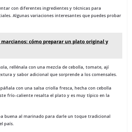
entar con diferentes ingredientes y técnicas para
ciales. Algunas variaciones interesantes que puedes probar
 marcianos: cómo preparar un plato original y
ola, rellénala con una mezcla de cebolla, tomate, ají
textura y sabor adicional que sorprende a los comensales.
páñala con una salsa criolla fresca, hecha con cebolla
te frío-caliente resalta el plato y es muy típico en la
a buena al marinado para darle un toque tradicional
l país.