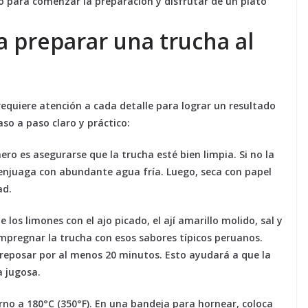
to para comenzar la preparación y disfrutar de un plato
a preparar una trucha al
 requiere atención a cada detalle para lograr un resultado
so a paso claro y práctico:
ero es asegurarse que la trucha esté bien limpia. Si no la
y enjuaga con abundante agua fría. Luego, seca con papel
ad.
 los limones con el ajo picado, el ají amarillo molido, sal y
impregnar la trucha con esos sabores típicos peruanos.
 reposar por al menos 20 minutos. Esto ayudará a que la
 jugosa.
rno a 180°C (350°F). En una bandeja para hornear, coloca