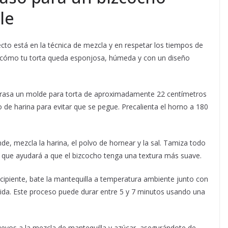
le
to está en la técnica de mezcla y en respetar los tiempos de
 cómo tu torta queda esponjosa, húmeda y con un diseño
asa un molde para torta de aproximadamente 22 centímetros
de harina para evitar que se pegue. Precalienta el horno a 180
de, mezcla la harina, el polvo de hornear y la sal. Tamiza todo
o que ayudará a que el bizcocho tenga una textura más suave.
cipiente, bate la mantequilla a temperatura ambiente junto con
ida. Este proceso puede durar entre 5 y 7 minutos usando una
evos a la mezcla de mantequilla y azúcar, asegurándote de