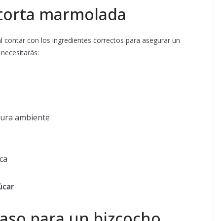
 torta marmolada
l contar con los ingredientes correctos para asegurar un
 necesitarás:
ura ambiente
ca
úcar
aso para un bizcocho