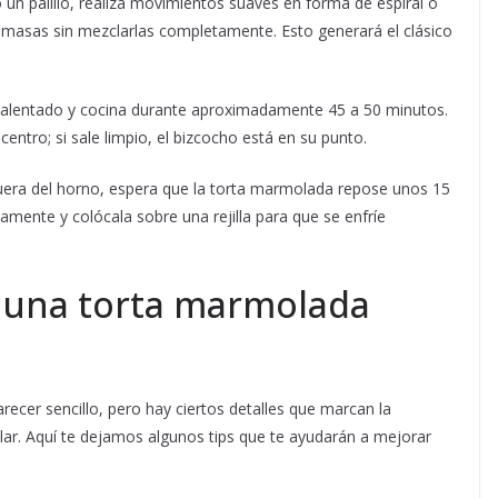
 un palillo, realiza movimientos suaves en forma de espiral o
 masas sin mezclarlas completamente. Esto generará el clásico
calentado y cocina durante aproximadamente 45 a 50 minutos.
l centro; si sale limpio, el bizcocho está en su punto.
era del horno, espera que la torta marmolada repose unos 15
mente y colócala sobre una rejilla para que se enfríe
r una torta marmolada
cer sencillo, pero hay ciertos detalles que marcan la
lar. Aquí te dejamos algunos tips que te ayudarán a mejorar