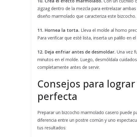
10. Crea el efecto marmolado.
Con un cuchillo o
zigzag dentro de la mezcla para entrelazar ambas
diseño marmolado que caracteriza este bizcocho.
11. Hornea la torta.
Lleva el molde al horno pre
Para verificar que esté lista, inserta un palillo en e
12. Deja enfriar antes de desmoldar.
Una vez fu
minutos en el molde. Luego, desmóldala cuidadosa
completamente antes de servir.
Consejos para logra
perfecta
Preparar un bizcocho marmolado casero puede pare
diferencia entre un postre común y uno espectacu
tus resultados: