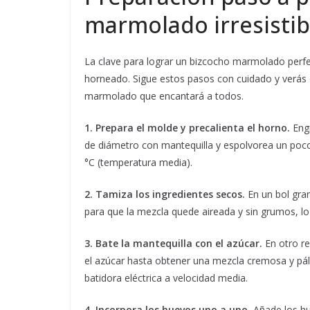
marmolado irresistib
La clave para lograr un bizcocho marmolado perfec
horneado. Sigue estos pasos con cuidado y verás
marmolado que encantará a todos.
1. Prepara el molde y precalienta el horno.
Engr
de diámetro con mantequilla y espolvorea un poco 
°C (temperatura media).
2. Tamiza los ingredientes secos.
En un bol gran
para que la mezcla quede aireada y sin grumos, l
3. Bate la mantequilla con el azúcar.
En otro re
el azúcar hasta obtener una mezcla cremosa y pál
batidora eléctrica a velocidad media.
4. Incorpora los huevos uno a uno.
Añade los hu