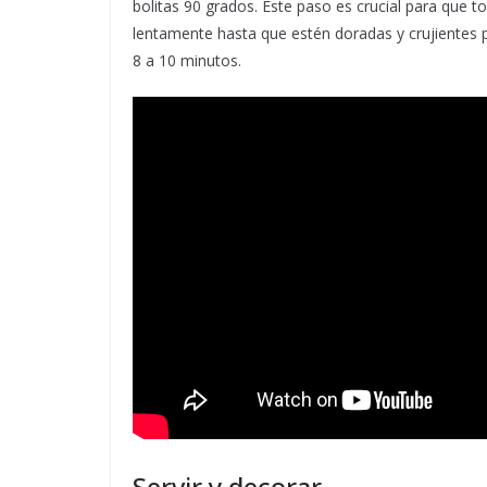
bolitas 90 grados. Este paso es crucial para que 
lentamente hasta que estén doradas y crujientes p
8 a 10 minutos.
Servir y decorar