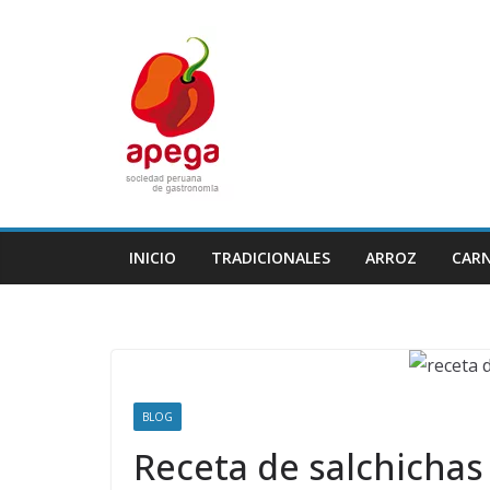
Skip
to
content
INICIO
TRADICIONALES
ARROZ
CAR
BLOG
Receta de salchichas 