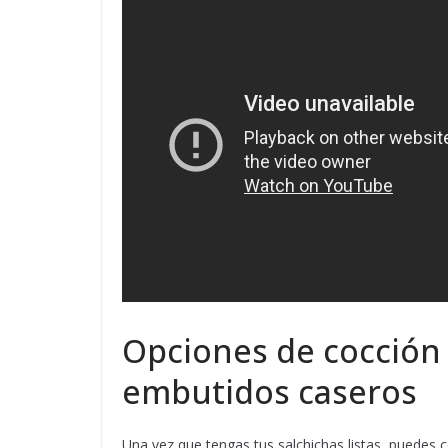
Opciones de cocción 
embutidos caseros
Una vez que tengas tus salchichas listas, puedes 