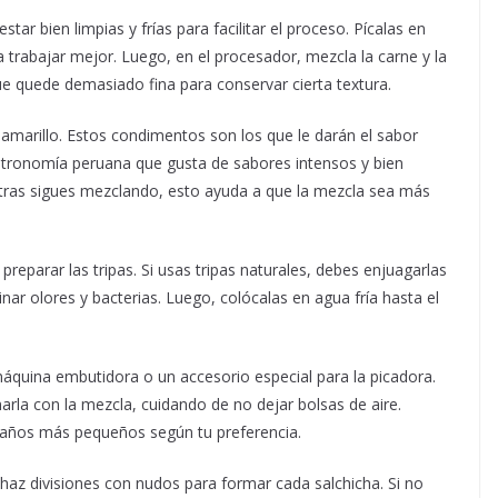
tar bien limpias y frías para facilitar el proceso. Pícalas en
trabajar mejor. Luego, en el procesador, mezcla la carne y la
 quede demasiado fina para conservar cierta textura.
jí amarillo. Estos condimentos son los que le darán el sabor
astronomía peruana que gusta de sabores intensos y bien
ntras sigues mezclando, esto ayuda a que la mezcla sea más
eparar las tripas. Si usas tripas naturales, debes enjuagarlas
nar olores y bacterias. Luego, colócalas en agua fría hasta el
quina embutidora o un accesorio especial para la picadora.
enarla con la mezcla, cuidando de no dejar bolsas de aire.
maños más pequeños según tu preferencia.
 haz divisiones con nudos para formar cada salchicha. Si no