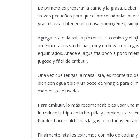
Lo primero es preparar la carne y la grasa. Deben es
trozos pequeños para que el procesador las pueda 
grasa hasta obtener una masa homogénea, sin que
Agrega el ajo, la sal, la pimienta, el comino y el a
auténtico a tus salchichas, muy en línea con la g
equilibrados. Añade el agua fría poco a poco mie
jugosa y fácil de embutir.
Una vez que tengas la masa lista, es momento de pr
bien con agua tibia y un poco de vinagre para elimi
momento de usarlas.
Para embutir, lo más recomendable es usar una má
Introduce la tripa en la boquilla y comienza a rell
Puedes hacer salchichas largas o cortarlas en ta
Finalmente, ata los extremos con hilo de cocina y